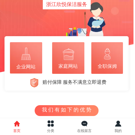
浙江欣悦保洁服务
全职保姆
家庭网站
企业网站
赔付保障 服务不满意立即退费
我 们 有 如 下 的 优 势
首页
分类
在线留言
我的